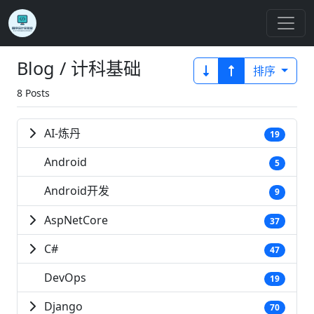
Blog / 计科基础
排序
8 Posts
AI-炼丹
19
Android
5
Android开发
9
AspNetCore
37
C#
47
DevOps
19
Django
70