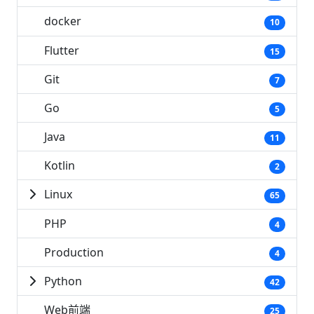
docker
10
Flutter
15
Git
7
Go
5
Java
11
Kotlin
2
Linux
65
PHP
4
Production
4
Python
42
Web前端
25