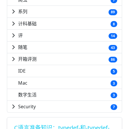
7
系列
89
计科基础
8
评
14
随笔
43
开箱评测
86
IDE
5
Mac
3
数字生活
3
Security
7
C语言准备知识：typedef-和-typedef-