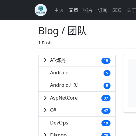
主页
文章
照片
订阅
SEO
关
Blog / 团队
1 Posts
AI-炼丹
19
Android
5
Android开发
9
AspNetCore
37
C#
47
DevOps
19
Django
70