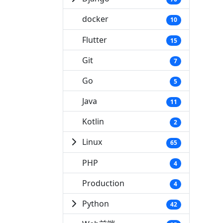
docker
10
Flutter
15
Git
7
Go
5
Java
11
Kotlin
2
Linux
65
PHP
4
Production
4
Python
42