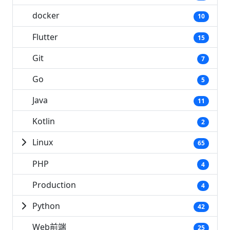
docker
10
Flutter
15
Git
7
Go
5
Java
11
Kotlin
2
Linux
65
PHP
4
Production
4
Python
42
Web前端
25