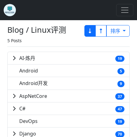
Blog / Linux评测
排序
5 Posts
AI-炼丹
19
Android
5
Android开发
9
AspNetCore
37
C#
47
DevOps
19
Django
70