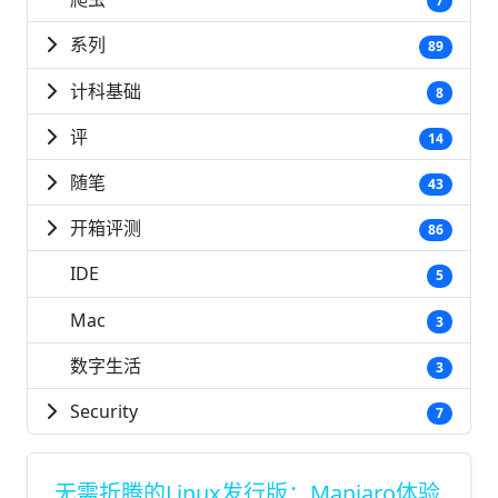
7
系列
89
计科基础
8
评
14
随笔
43
开箱评测
86
IDE
5
Mac
3
数字生活
3
Security
7
无需折腾的Linux发行版：Manjaro体验