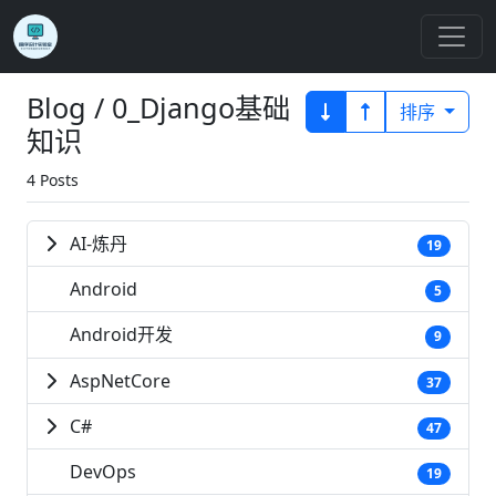
Blog / 0_Django基础
排序
知识
4 Posts
AI-炼丹
19
Android
5
Android开发
9
AspNetCore
37
C#
47
DevOps
19