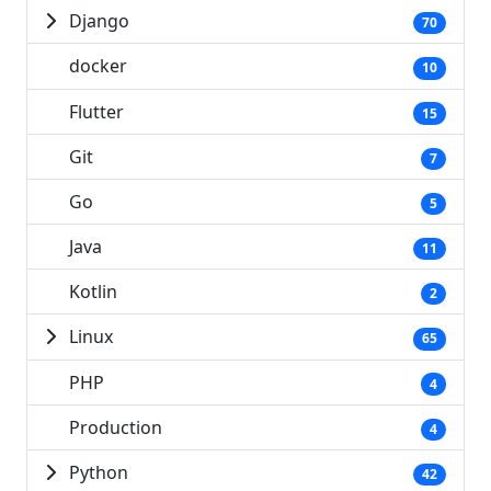
Django
70
docker
10
Flutter
15
Git
7
Go
5
Java
11
Kotlin
2
Linux
65
PHP
4
Production
4
Python
42