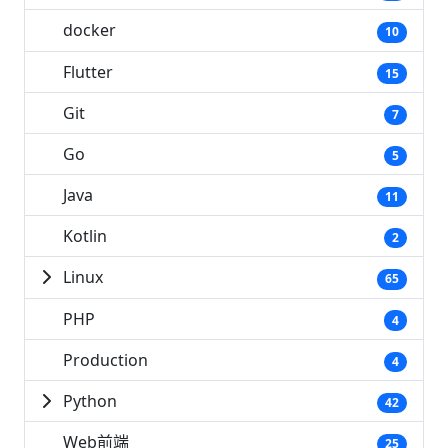
docker
10
Flutter
15
Git
7
Go
5
Java
11
Kotlin
2
Linux
65
PHP
4
Production
4
Python
42
Web前端
25