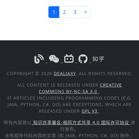
1
2
3
>
COPYRIGHT © 2026
DEALIAXY
. ALL RIGHTS RESERVED.
ALL CONTENT IS RELEASED UNDER
CREATIVE
COMMONS BY-NC-SA 3.0
.
IF ARTICLES INCLUDING PROGRAMMING CODES (E.G.
JAVA, PYTHON, C#, GO) ARE EXCEPTIONS, WHICH ARE
RELEASED UNDER
GPL V3
.
所有內容皆以
知识共享署名-相同方式共享 4.0 国际许可协议
进
行发布。
含有程序代码內容的文章 (如 JAVA, PYTHON, C#, GO) 除外，