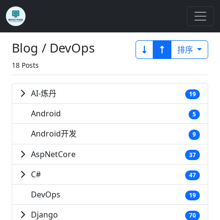
Blog / DevOps
排序
18 Posts
AI-炼丹
19
Android
5
Android开发
9
AspNetCore
37
C#
47
DevOps
19
Django
70